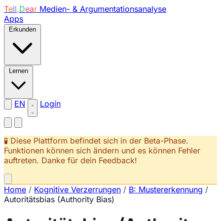
T
e
l
l
,
D
e
a
r
Medien- & Argumentationsanalyse
Apps
Erkunden
Lernen
EN
Login
🧪 Diese Plattform befindet sich in der Beta-Phase.
Funktionen können sich ändern und es können Fehler
auftreten. Danke für dein Feedback!
Home
/
Kognitive Verzerrungen
/
B: Mustererkennung
/
Autoritätsbias (Authority Bias)