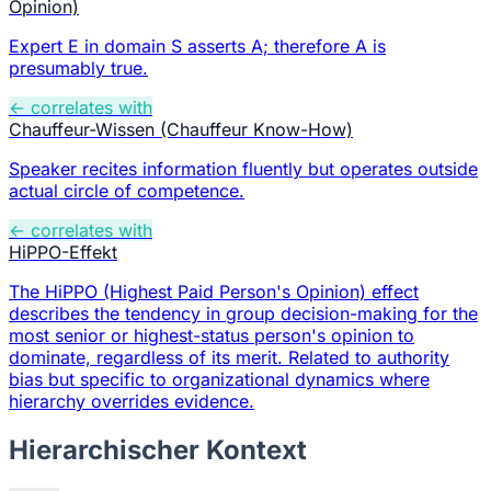
Opinion)
Expert E in domain S asserts A; therefore A is
presumably true.
← correlates with
Chauffeur-Wissen (Chauffeur Know-How)
Speaker recites information fluently but operates outside
actual circle of competence.
← correlates with
HiPPO-Effekt
The HiPPO (Highest Paid Person's Opinion) effect
describes the tendency in group decision-making for the
most senior or highest-status person's opinion to
dominate, regardless of its merit. Related to authority
bias but specific to organizational dynamics where
hierarchy overrides evidence.
Hierarchischer Kontext