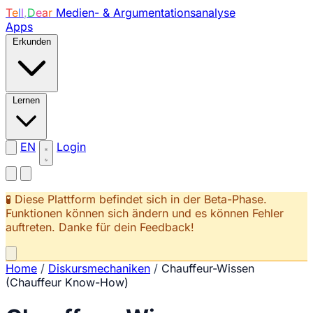
T
e
l
l
,
D
e
a
r
Medien- & Argumentationsanalyse
Apps
Erkunden
Lernen
EN
Login
🧪 Diese Plattform befindet sich in der Beta-Phase.
Funktionen können sich ändern und es können Fehler
auftreten. Danke für dein Feedback!
Home
/
Diskursmechaniken
/
Chauffeur-Wissen
(Chauffeur Know-How)